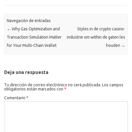
Navegación de entradas
←
Why Gas Optimization and
Styles in de crypto casino-
Transaction Simulation Matter
industrie om within de gaten les
for Your Multi-Chain Wallet
houden
→
Deja una respuesta
Tu dirección de correo electrónico no será publicada.
Los campos
obligatorios están marcados con
*
Comentario
*