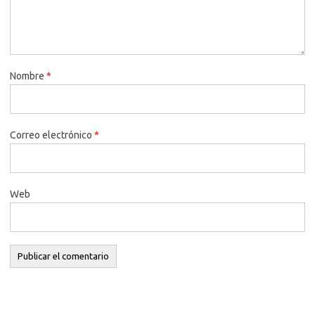
Nombre
*
Correo electrónico
*
Web