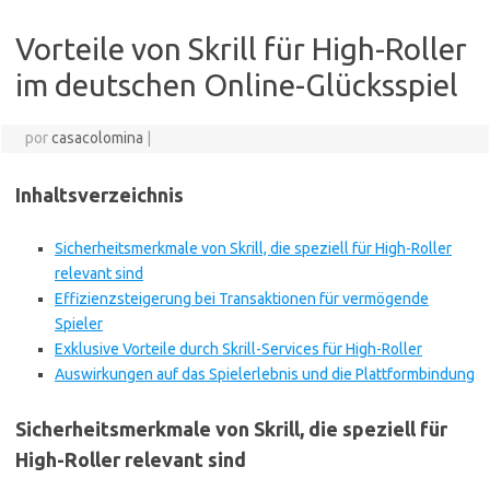
Vorteile von Skrill für High-Roller
im deutschen Online-Glücksspiel
por
casacolomina
|
Inhaltsverzeichnis
Sicherheitsmerkmale von Skrill, die speziell für High-Roller
relevant sind
Effizienzsteigerung bei Transaktionen für vermögende
Spieler
Exklusive Vorteile durch Skrill-Services für High-Roller
Auswirkungen auf das Spielerlebnis und die Plattformbindung
Sicherheitsmerkmale von Skrill, die speziell für
High-Roller relevant sind