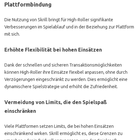
Plattformbindung
Die Nutzung von Skrill bringt für High-Roller signifikante
Verbesserungen im Spielablauf und in der Beziehung zur Plattform
mit sich.
Erhöhte Flexibilität bei hohen Einsätzen
Dank der schnellen und sicheren Transaktionsmöglichkeiten
können High-Roller ihre Einsätze flexibel anpassen, ohne durch
Verzögerungen eingeschränkt zu werden. Dies ermöglicht eine
dynamischere Spielstrategie und erhöht die Zufriedenheit.
Vermeidung von Limits, die den Spielspaß
einschränken
Viele Plattformen setzen Limits, die bei hohen Einsätzen
einschränkend wirken. Skrill ermöglicht es, diese Grenzen zu