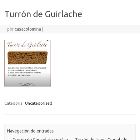
Turrón de Guirlache
por
casacolomina
|
Categoría:
Uncategorized
Navegación de entradas
←
Turrón de Chocolate con/sin
Turrón de Jijona Granulado
→