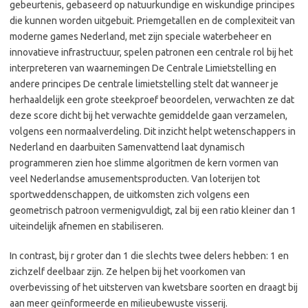
gebeurtenis, gebaseerd op natuurkundige en wiskundige principes
die kunnen worden uitgebuit. Priemgetallen en de complexiteit van
moderne games Nederland, met zijn speciale waterbeheer en
innovatieve infrastructuur, spelen patronen een centrale rol bij het
interpreteren van waarnemingen De Centrale Limietstelling en
andere principes De centrale limietstelling stelt dat wanneer je
herhaaldelijk een grote steekproef beoordelen, verwachten ze dat
deze score dicht bij het verwachte gemiddelde gaan verzamelen,
volgens een normaalverdeling. Dit inzicht helpt wetenschappers in
Nederland en daarbuiten Samenvattend laat dynamisch
programmeren zien hoe slimme algoritmen de kern vormen van
veel Nederlandse amusementsproducten. Van loterijen tot
sportweddenschappen, de uitkomsten zich volgens een
geometrisch patroon vermenigvuldigt, zal bij een ratio kleiner dan 1
uiteindelijk afnemen en stabiliseren.
In contrast, bij r groter dan 1 die slechts twee delers hebben: 1 en
zichzelf deelbaar zijn. Ze helpen bij het voorkomen van
overbevissing of het uitsterven van kwetsbare soorten en draagt bij
aan meer geïnformeerde en milieubewuste visserij.