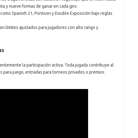
enta y nueve formas de ganar en cada giro
 como Spanish 21, Pontoon y Double Exposición bajo reglas
on límites ajustados para jugadores con alto rango y
as
entemente la participación activa. Toda jugada contribuye al
s para juego, entradas para torneos privados o premios