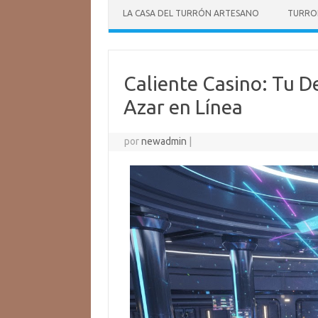
LA CASA DEL TURRÓN ARTESANO
TURRO
Caliente Casino: Tu 
Azar en Línea
por
newadmin
|