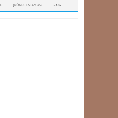
NE
¿DÓNDE ESTAMOS?
BLOG