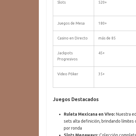
Slots
520+
Juegos de Mesa
180+
Casino en Directo
más de 85
Jackpots
45+
Progresivos
Video Póker
35+
Juegos Destacados
Ruleta Mexicana en Vivo:
Nuestra ed
sets alta definición, brindando límit
por ronda
Slots Megaways:
Colección completa