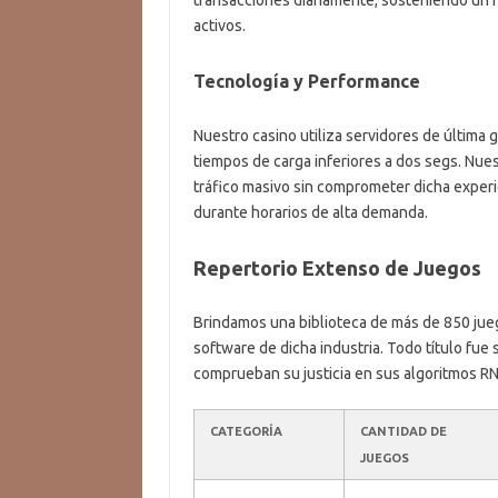
activos.
Tecnología y Performance
Nuestro casino utiliza servidores de última 
tiempos de carga inferiores a dos segs. Nues
tráfico masivo sin comprometer dicha experi
durante horarios de alta demanda.
Repertorio Extenso de Juegos
Brindamos una biblioteca de más de 850 jueg
software de dicha industria. Todo título fu
comprueban su justicia en sus algoritmos 
CATEGORÍA
CANTIDAD DE
JUEGOS