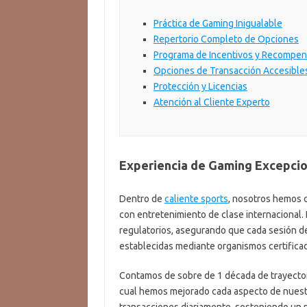
Práctica de Gaming Inigualable
Repertorio Completo de Opciones
Programa de Incentivos y Recompe
Opciones de Transacción Accesible
Protección y Licencias
Atención al Cliente Experto
Experiencia de Gaming Excepcio
Dentro de
caliente sports
, nosotros hemos 
con entretenimiento de clase internacional.
regulatorios, asegurando que cada sesión d
establecidas mediante organismos certifica
Contamos de sobre de 1 década de trayectori
cual hemos mejorado cada aspecto de nuestr
transacciones diariamente, sosteniendo un n